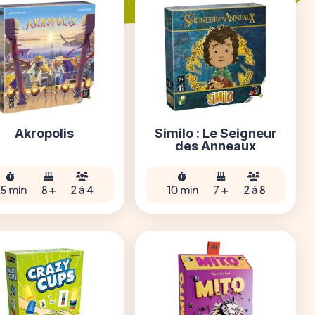
Akropolis
Similo : Le Seigneur
des Anneaux
25 min
8 +
2 à 4
10 min
7 +
2 à 8