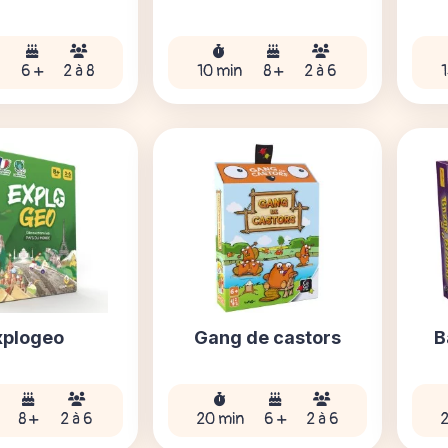
n
6 +
2 à 8
10 min
8 +
2 à 6
xplogeo
Gang de castors
B
8 +
2 à 6
20 min
6 +
2 à 6