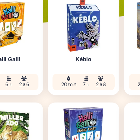
lli Galli
Kéblo
6 +
2 à 6
20 min
7 +
2 à 8