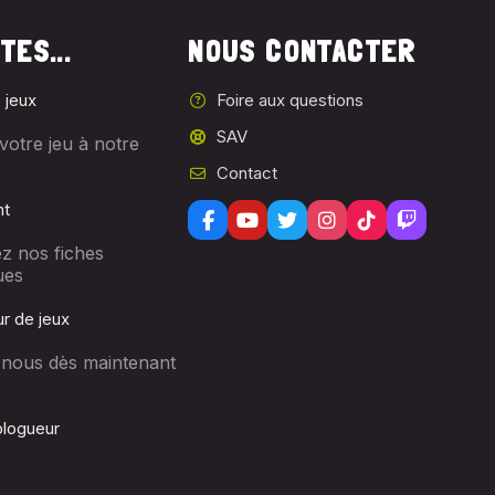
TES...
NOUS CONTACTER
 jeux
Foire aux questions
SAV
votre jeu à notre
Contact
nt
z nos fiches
ues
r de jeux
-nous dès maintenant
logueur