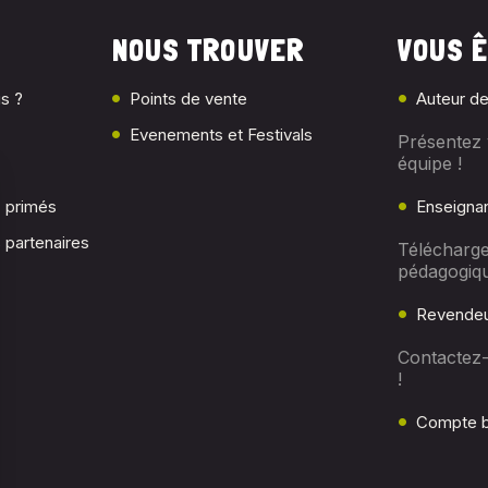
NOUS TROUVER
VOUS Ê
s ?
Points de vente
Auteur de
Evenements et Festivals
Présentez 
équipe !
c primés
Enseigna
 partenaires
Télécharge
pédagogiq
Revendeu
Contactez
!
Compte b