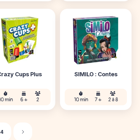
Crazy Cups Plus
SIMILO : Contes
10 min
6 +
2
10 min
7 +
2 à 8
Suivant
4