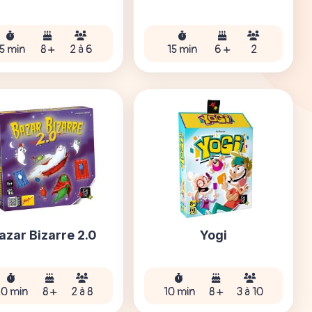
15 min
8 +
2 à 6
15 min
6 +
2
azar Bizarre 2.0
Yogi
20 min
8 +
2 à 8
10 min
8 +
3 à 10