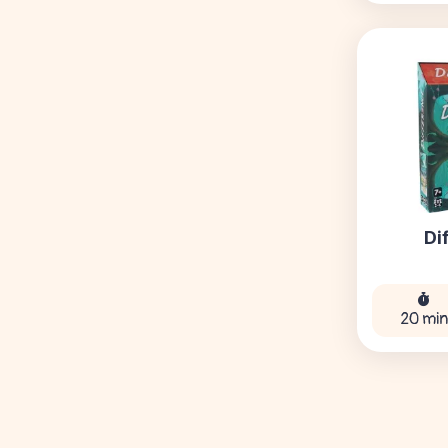
Di
20 min