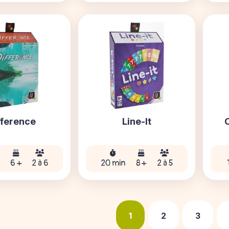
fference
Line-It
6 +
2 à 6
20 min
8 +
2 à 5
1
2
3