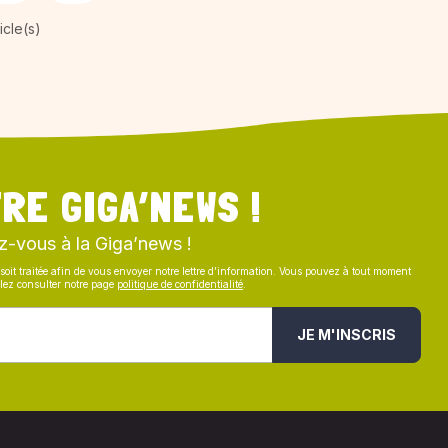
icle(s)
RE GIGA’NEWS !
z-vous à la Giga’news !
soit traitée afin de vous envoyer notre lettre d’information. Vous pouvez à tout moment
illez consulter notre page
politique de confidentialité
.
JE M'INSCRIS