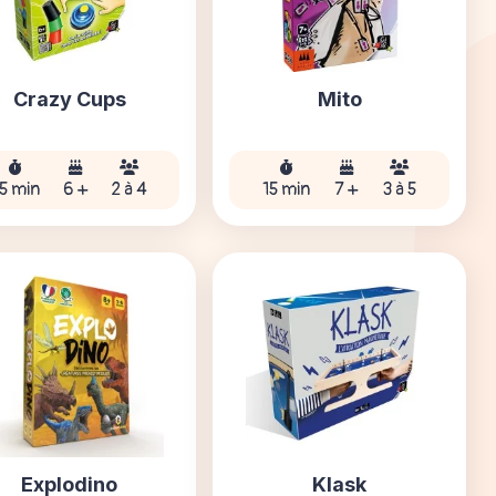
Crazy Cups
Mito
5 min
6 +
2 à 4
15 min
7 +
3 à 5
Explodino
Klask