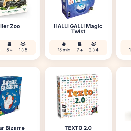
ller Zoo
HALLI GALLI Magic
Twist
n
8 +
1 à 6
15 min
7 +
2 à 4
1
ar Bizarre
TEXTO 2.0