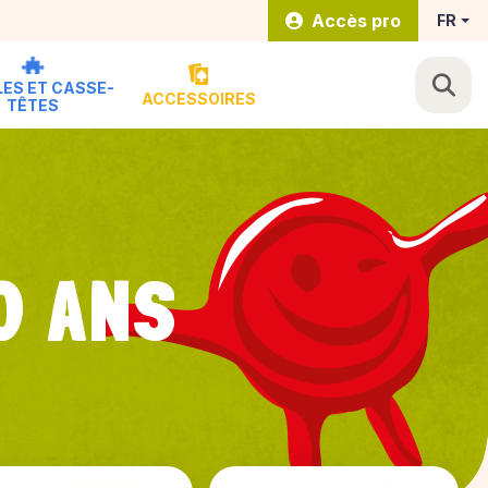
Accès pro
FR
ES ET CASSE-
ACCESSOIRES
TÊTES
0 ANS