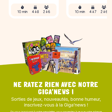
10 min
4 à 8
2 à 6
10 min
4 à 7
2 à 6
NE RATEZ RIEN AVEC NOTRE
GIGA’NEWS !
Sorties de jeux, nouveautés, bonne humeur,
inscrivez-vous à la Giga’news !
En vous inscrivant à notre newsletter, vous consentez à ce que votre adresse