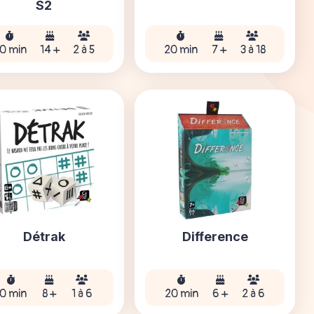
S2
0 min
14 +
2 à 5
20 min
7 +
3 à 18
Détrak
Difference
10 min
8 +
1 à 6
20 min
6 +
2 à 6