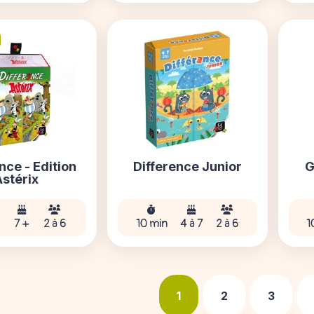
nce - Edition
Difference Junior
G
Astérix
n
7 +
2 à 6
10 min
4 à 7
2 à 6
1
1
2
3