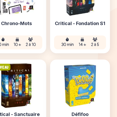
Chrono-Mots
Critical - Fondation S1
0 min
10 +
2 à 10
30 min
14 +
2 à 5
VEAU
tical - Sanctuaire
Défifoo