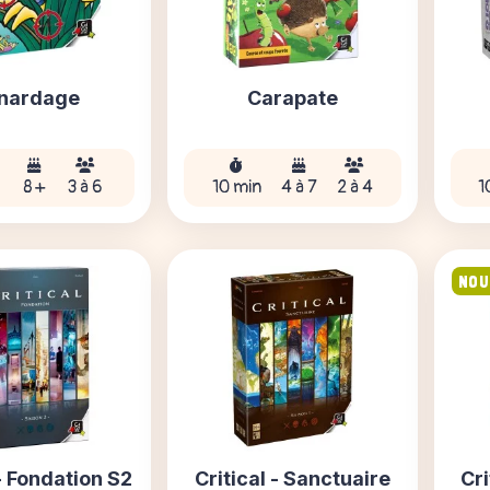
nardage
Carapate
n
8 +
3 à 6
10 min
4 à 7
2 à 4
1
NOU
 - Fondation S2
Critical - Sanctuaire
Cri