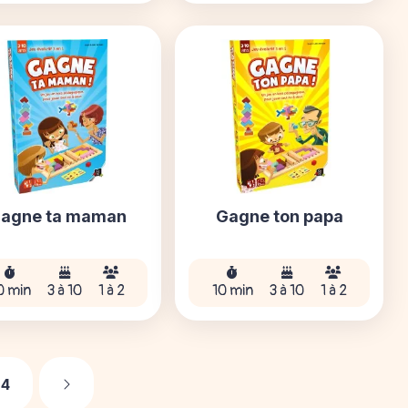
agne ta maman
Gagne ton papa
0 min
3 à 10
1 à 2
10 min
3 à 10
1 à 2
Suivant
4