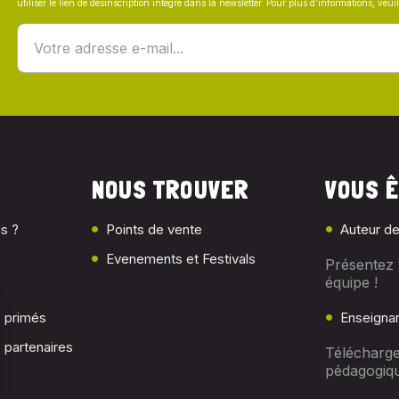
utiliser le lien de désinscription intégré dans la newsletter. Pour plus d’informations, veu
NOUS TROUVER
VOUS Ê
s ?
Points de vente
Auteur de
Evenements et Festivals
Présentez 
équipe !
c primés
Enseigna
 partenaires
Télécharge
pédagogiq