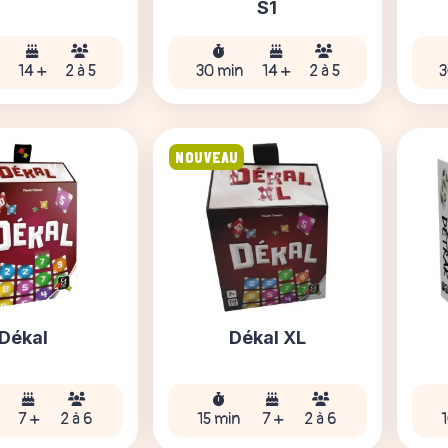
S1
14 +
2 à 5
30 min
14 +
2 à 5
3
NOUVEAU
Dékal
Dékal XL
7 +
2 à 6
15 min
7 +
2 à 6