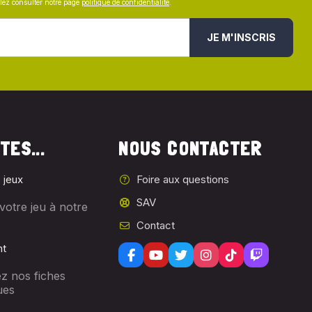
illez consulter notre page
politique de confidentialité
.
JE M'INSCRIS
TES...
NOUS CONTACTER
 jeux
Foire aux questions
SAV
votre jeu à notre
Contact
nt
z nos fiches
ues