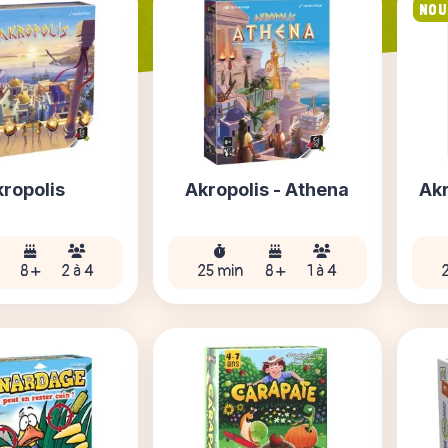
NOU
kropolis
Akropolis - Athena
Akr
8 +
2 à 4
25 min
8 +
1 à 4