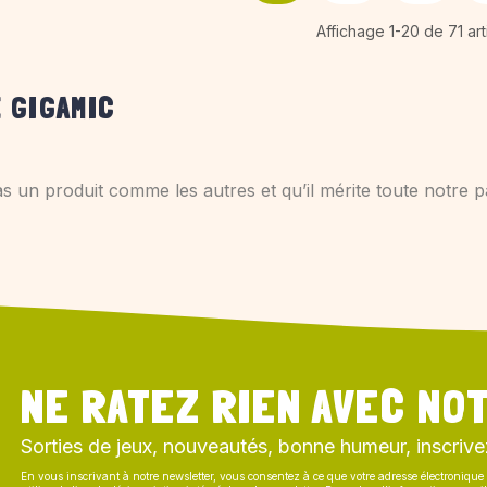
Affichage 1-20 de 71 art
 GIGAMIC
pas un produit comme les autres et qu’il mérite toute notr
NE RATEZ RIEN AVEC NOT
Sorties de jeux, nouveautés, bonne humeur, inscrive
En vous inscrivant à notre newsletter, vous consentez à ce que votre adresse électronique 