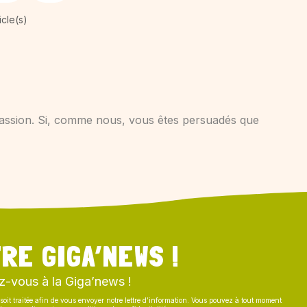
icle(s)
e passion. Si, comme nous, vous êtes persuadés que
RE GIGA’NEWS !
z-vous à la Giga’news !
soit traitée afin de vous envoyer notre lettre d’information. Vous pouvez à tout moment