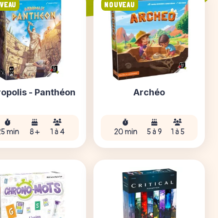
VEAU
NOUVEAU
opolis - Panthéon
Archéo
25 min
8 +
1 à 4
20 min
5 à 9
1 à 5