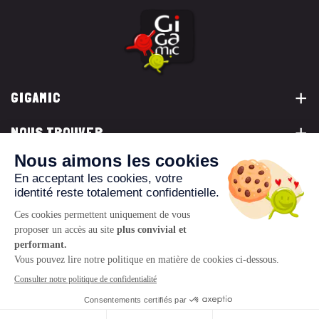
GIGAMIC
NOUS TROUVER
VOUS ÊTES...
NOUS CONTACTER
© 2026 www.gigamic.com
Mentions légales
Politique de confidentialité
CGV
Logo ukoo
Création