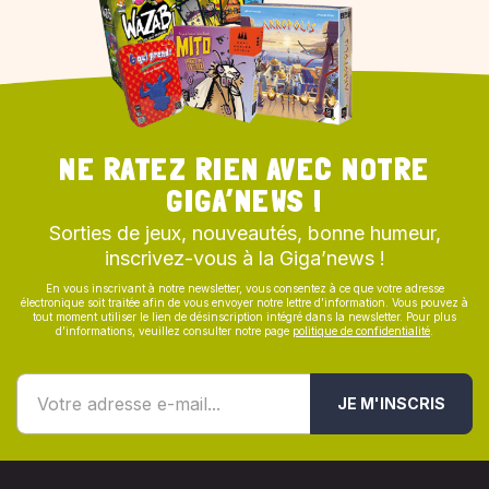
NE RATEZ RIEN AVEC NOTRE
GIGA’NEWS !
Sorties de jeux, nouveautés, bonne humeur,
inscrivez-vous à la Giga’news !
En vous inscrivant à notre newsletter, vous consentez à ce que votre adresse
électronique soit traitée afin de vous envoyer notre lettre d’information. Vous pouvez à
tout moment utiliser le lien de désinscription intégré dans la newsletter. Pour plus
d’informations, veuillez consulter notre page
politique de confidentialité
.
JE M'INSCRIS