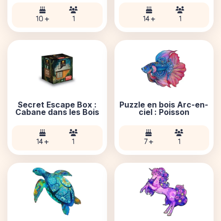
10 +
1
14 +
1
Secret Escape Box :
Puzzle en bois Arc-en-
Cabane dans les Bois
ciel : Poisson
14 +
1
7 +
1