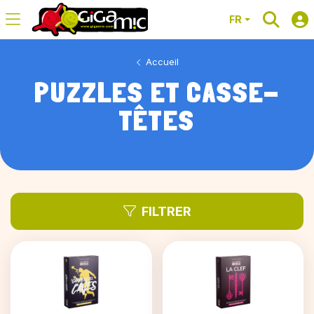
FR
Accueil
PUZZLES ET CASSE-
TÊTES
FILTRER