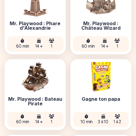
Mr. Playwood : Phare
Mr. Playwood :
d'Alexandrie
Château Wizard
60 min
14 +
1
60 min
14 +
1
Mr. Playwood : Bateau
Gagne ton papa
Pirate
60 min
14 +
1
10 min
3 à 10
1 à 2