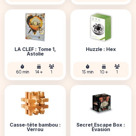
LA CLEF : Tome 1,
Huzzle : Hex
Astolie
60 min
14 +
1
15 min
10 +
1
Casse-tête bambou :
Secret Escape Box :
Verrou
Évasion