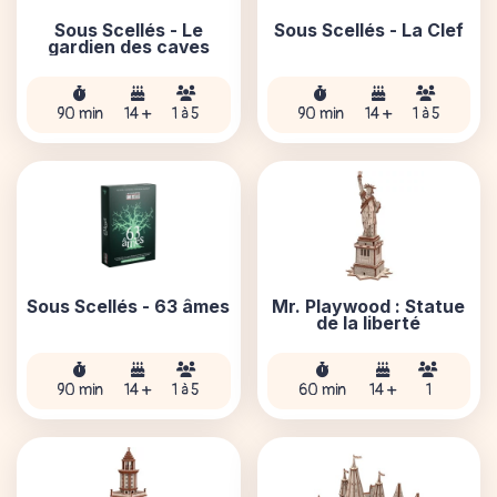
Sous Scellés - Le
Sous Scellés - La Clef
gardien des caves
90 min
14 +
1 à 5
90 min
14 +
1 à 5
Sous Scellés - 63 âmes
Mr. Playwood : Statue
de la liberté
90 min
14 +
1 à 5
60 min
14 +
1