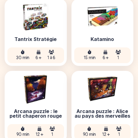
Tantrix Stratégie
Katamino
30 min
6 +
1 à 6
15 min
6 +
1
Arcana puzzle : le
Arcana puzzle : Alice
petit chaperon rouge
au pays des merveilles
90 min
12 +
1
90 min
12 +
1