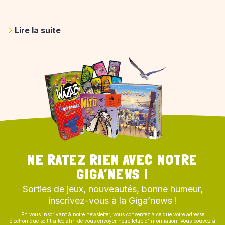
Vous voulez tester vos neurones, votre
Lire la suite
concentration ou votre adresse ? Venez tester les
3 grâce aux casse-têtes Gigamic !
NE RATEZ RIEN AVEC NOTRE
GIGA’NEWS !
Sorties de jeux, nouveautés, bonne humeur,
inscrivez-vous à la Giga’news !
En vous inscrivant à notre newsletter, vous consentez à ce que votre adresse
électronique soit traitée afin de vous envoyer notre lettre d’information. Vous pouvez à