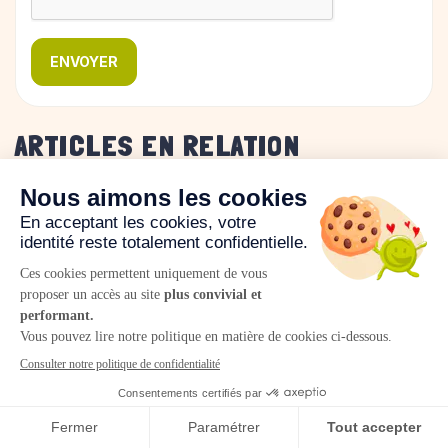
ENVOYER
ARTICLES EN RELATION
Les coulisses
Actualités
LA CRÉATION D'UN JEU COMME QOMET
LES MEILLE
En savoir plus
En savoir