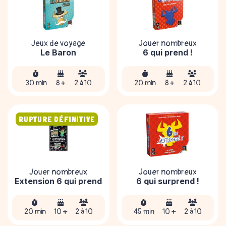
Jeux de voyage
Jouer nombreux
Le Baron
6 qui prend !
30 min
8 +
2 à 10
20 min
8 +
2 à 10
RUPTURE DÉFINITIVE
Jouer nombreux
Jouer nombreux
Extension 6 qui prend
6 qui surprend !
20 min
10 +
2 à 10
45 min
10 +
2 à 10