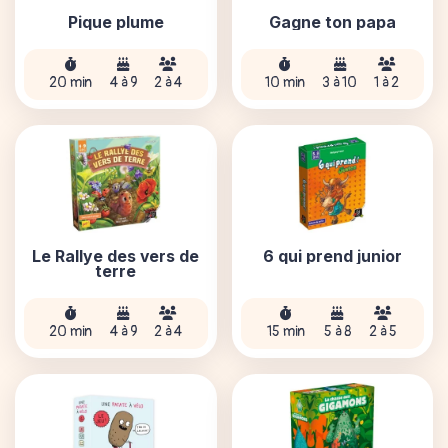
Pique plume
Gagne ton papa
20 min
4 à 9
2 à 4
10 min
3 à 10
1 à 2
Le Rallye des vers de
6 qui prend junior
terre
20 min
4 à 9
2 à 4
15 min
5 à 8
2 à 5