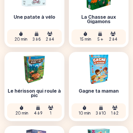
Une patate à vélo
La Chasse aux
Gigamons
20 min
3 à 6
2 à 4
15 min
5 +
2 à 4
Le hérisson qui roule à
Gagne ta maman
pic
20 min
4 à 9
1
10 min
3 à 10
1 à 2