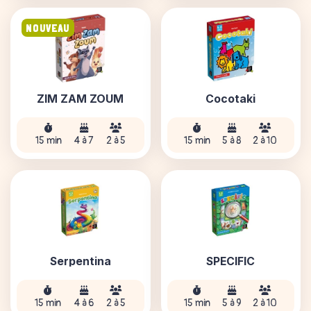
NOUVEAU
ZIM ZAM ZOUM
Cocotaki
15 min
4 à 7
2 à 5
15 min
5 à 8
2 à 10
Serpentina
SPECIFIC
15 min
4 à 6
2 à 5
15 min
5 à 9
2 à 10