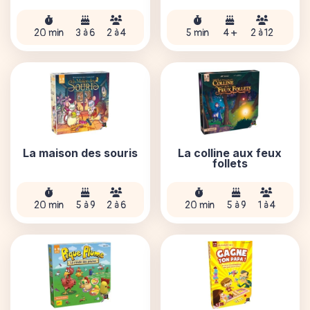
20 min
3 à 6
2 à 4
5 min
4 +
2 à 12
La maison des souris
La colline aux feux
follets
20 min
5 à 9
2 à 6
20 min
5 à 9
1 à 4