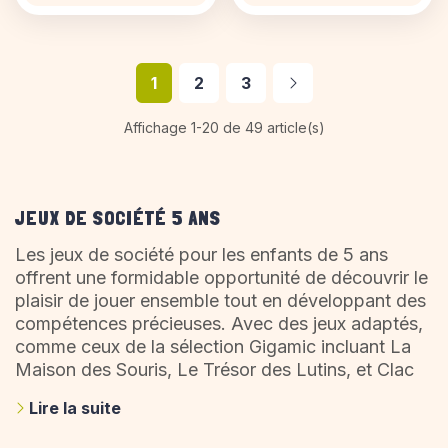
Suivant
1
2
3
Affichage 1-20 de 49 article(s)
JEUX DE SOCIÉTÉ 5 ANS
Les jeux de société pour les enfants de 5 ans
offrent une formidable opportunité de découvrir le
plaisir de jouer ensemble tout en développant des
compétences précieuses. Avec des jeux adaptés,
comme ceux de la sélection Gigamic incluant La
Maison des Souris, Le Trésor des Lutins, et Clac
Clac, les enfants peuvent explorer des aventures
Lire la suite
amusantes et enrichissantes, parfaites pour cet
âge où l’apprentissage est aussi important que le