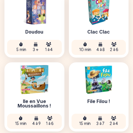
Doudou
Clac Clac
5 min
3 +
1 à 4
10 min
4 à 8
2 à 6
Île en Vue
File Filou !
Moussaillons !
15 min
4 à 9
1 à 6
15 min
3 à 7
2 à 4