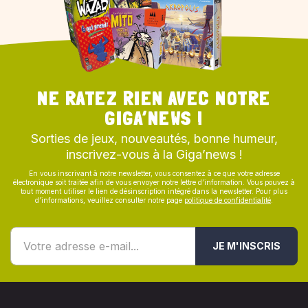
NE RATEZ RIEN AVEC NOTRE
GIGA’NEWS !
Sorties de jeux, nouveautés, bonne humeur,
inscrivez-vous à la Giga’news !
En vous inscrivant à notre newsletter, vous consentez à ce que votre adresse
électronique soit traitée afin de vous envoyer notre lettre d’information. Vous pouvez à
tout moment utiliser le lien de désinscription intégré dans la newsletter. Pour plus
d’informations, veuillez consulter notre page
politique de confidentialité
.
JE M'INSCRIS