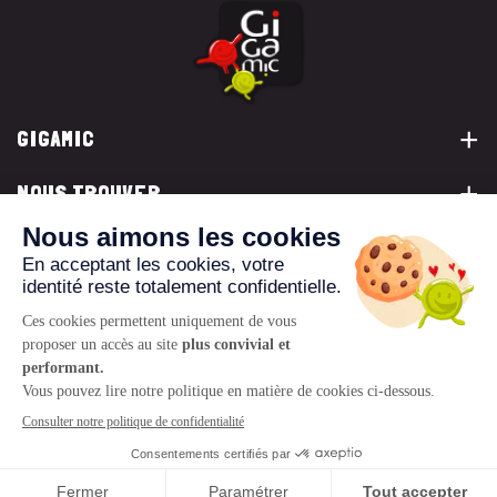
GIGAMIC
NOUS TROUVER
VOUS ÊTES...
NOUS CONTACTER
© 2026 www.gigamic.com
Mentions légales
Politique de confidentialité
CGV
Logo ukoo
Création