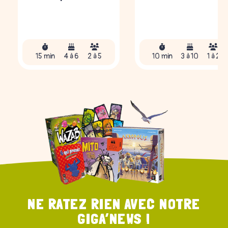
15 min
4 à 6
2 à 5
10 min
3 à 10
1 à 2
NE RATEZ RIEN AVEC NOTRE
GIGA’NEWS !