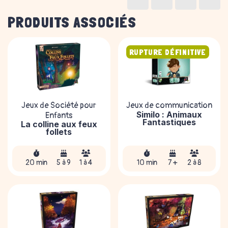
PRODUITS ASSOCIÉS
RUPTURE DÉFINITIVE
Jeux de Société pour
Jeux de communication
Similo : Animaux
Enfants
Fantastiques
La colline aux feux
follets
20 min
5 à 9
1 à 4
10 min
7 +
2 à 8