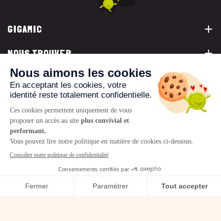
GIGAMIC
NOUS TROUVER
VOUS ÊTES...
NOUS CONTACTER
© 2026 www.gigamic.com
Mentions légales
Politique de confidentialité
CGV
Logo ukoo
Création