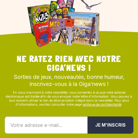
NE RATEZ RIEN AVEC NOTRE
GIGA’NEWS !
Sorties de jeux, nouveautés, bonne humeur,
inscrivez-vous à la Giga’news !
En vous inscrivant à notre newsletter, vous consentez à ce que votre adresse
électronique soit traitée afin de vous envoyer notre lettre d’information. Vous pouvez à
tout moment utiliser le lien de désinscription intégré dans la newsletter. Pour plus
d’informations, veuillez consulter notre page
politique de confidentialité
.
JE M'INSCRIS