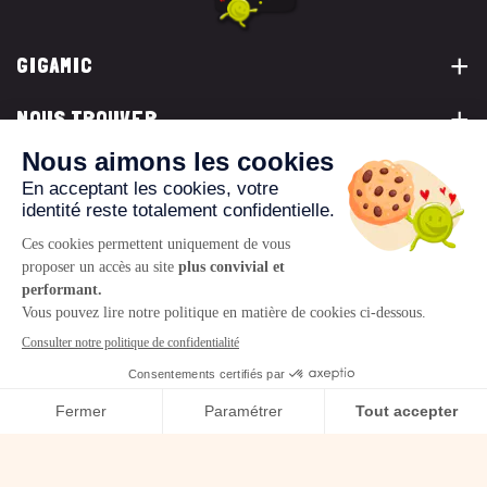
GIGAMIC
NOUS TROUVER
VOUS ÊTES...
NOUS CONTACTER
© 2026 www.gigamic.com
Mentions légales
Politique de confidentialité
CGV
Logo ukoo
Création