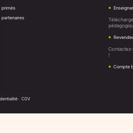
c primés
Enseigna
 partenaires
Télécharge
pédagogiq
Revendeu
Contactez
!
Compte b
dentialité
CGV