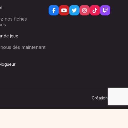
nt
z nos fiches
ues
r de jeux
-nous dès maintenant
logueur
Lo
Création