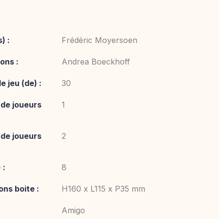
) :
Frédéric Moyersoen
ions :
Andrea Boeckhoff
 jeu (de) :
30
de joueurs
1
de joueurs
2
 :
8
ns boite :
H160 x L115 x P35 mm
Amigo