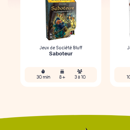
Jeux de Société Bluff
J
Saboteur
30 min
8 +
3 à 10
1