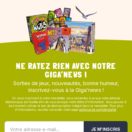
NE RATEZ RIEN AVEC NOTRE
GIGA’NEWS !
Sorties de jeux, nouveautés, bonne humeur,
inscrivez-vous à la Giga’news !
En vous inscrivant à notre newsletter, vous consentez à ce que votre adresse
électronique soit traitée afin de vous envoyer notre lettre d’information. Vous pouvez à
tout moment utiliser le lien de désinscription intégré dans la newsletter. Pour plus
d’informations, veuillez consulter notre page
politique de confidentialité
.
JE M'INSCRIS