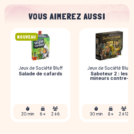
VOUS AIMEREZ AUSSI
NOUVEAU
Jeux de Société Bluff
Jeux de Société Bluff
Salade de cafards
Saboteur 2 : les
mineurs contre-
attaquent
20 min
6 +
2 à 6
30 min
8 +
2 à 12