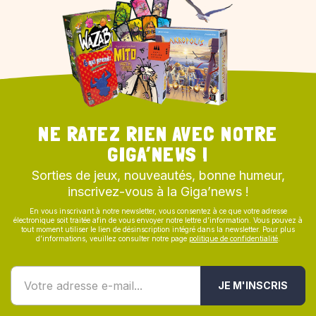
NE RATEZ RIEN AVEC NOTRE
GIGA’NEWS !
Sorties de jeux, nouveautés, bonne humeur,
inscrivez-vous à la Giga’news !
En vous inscrivant à notre newsletter, vous consentez à ce que votre adresse
électronique soit traitée afin de vous envoyer notre lettre d’information. Vous pouvez à
tout moment utiliser le lien de désinscription intégré dans la newsletter. Pour plus
d’informations, veuillez consulter notre page
politique de confidentialité
.
JE M'INSCRIS