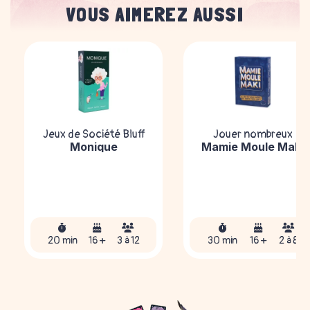
VOUS AIMEREZ AUSSI
Jeux de Société Bluff
Jouer nombreux
Monique
Mamie Moule Maki
20 min
16 +
3 à 12
30 min
16 +
2 à 8