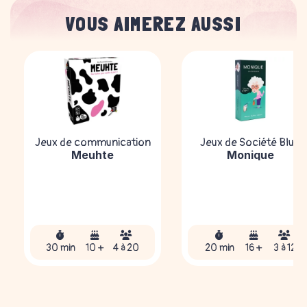
VOUS AIMEREZ AUSSI
Jeux de communication
Jeux de Société Bluff
Meuhte
Monique
30 min
10 +
4 à 20
20 min
16 +
3 à 12