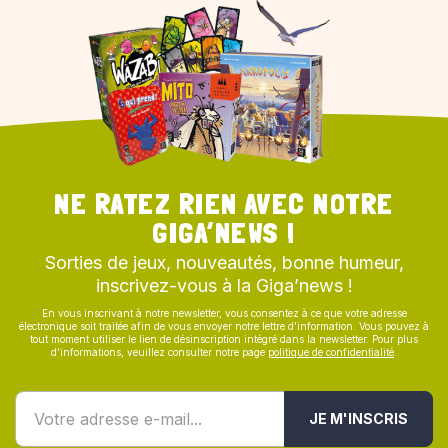
NE RATEZ RIEN AVEC NOTRE
GIGA’NEWS !
Sorties de jeux, nouveautés, bonne humeur,
inscrivez-vous à la Giga’news !
En vous inscrivant à notre newsletter, vous consentez à ce que votre adresse
électronique soit traitée afin de vous envoyer notre lettre d’information. Vous pouvez à
tout moment utiliser le lien de désinscription intégré dans la newsletter. Pour plus
d’informations, veuillez consulter notre page
politique de confidentialité
.
JE M'INSCRIS