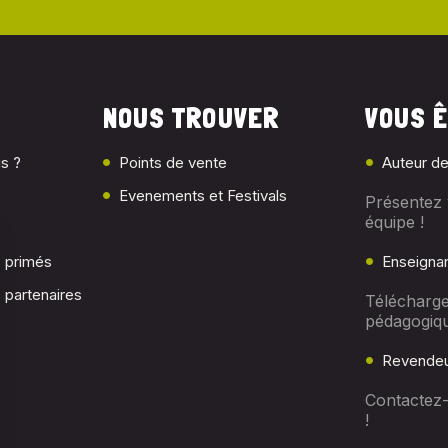
NOUS TROUVER
VOUS Ê
s ?
Points de vente
Auteur de
Evenements et Festivals
Présentez 
équipe !
c primés
Enseigna
 partenaires
Télécharge
pédagogiq
Revendeu
Contactez
!