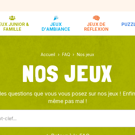
EUX JUNIOR &
JEUX
JEUX DE
PUZZL
FAMILLE
D'AMBIANCE
RÉFLEXION
Accueil
FAQ
Nos jeux
NOS JEUX
les questions que vous vous posez sur nos jeux ! Enfin
même pas mal !