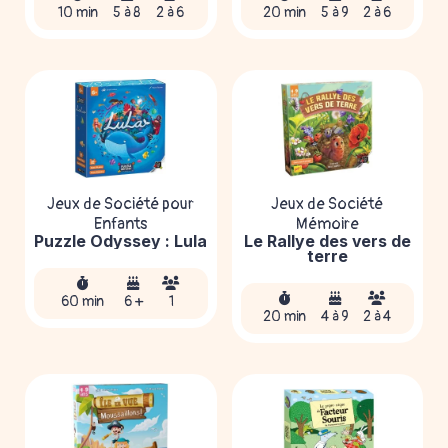
10 min
5 à 8
2 à 6
20 min
5 à 9
2 à 6
Jeux de Société pour
Jeux de Société
Enfants
Mémoire
Puzzle Odyssey : Lula
Le Rallye des vers de
terre
60 min
6 +
1
20 min
4 à 9
2 à 4