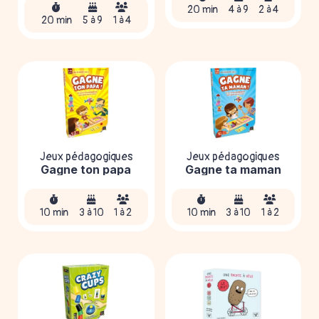
20 min
4 à 9
2 à 4
20 min
5 à 9
1 à 4
Jeux pédagogiques
Jeux pédagogiques
Gagne ton papa
Gagne ta maman
10 min
3 à 10
1 à 2
10 min
3 à 10
1 à 2