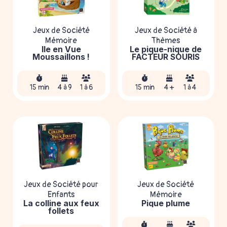
Jeux de Société
Jeux de Société à
Mémoire
Thèmes
Île en Vue
Le pique-nique de
Moussaillons !
FACTEUR SOURIS
15 min
4 à 9
1 à 6
15 min
4 +
1 à 4
Jeux de Société pour
Jeux de Société
Enfants
Mémoire
La colline aux feux
Pique plume
follets