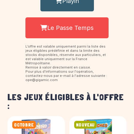
Playin
Le Passe Temps
L’offre est valable uniquement parmi la liste des
jeux éligibles prédéfinie et dans la limite des
stocks disponibles, réservée aux particuliers, et
est valable uniquement sur la France
Métropolitaine.
Remise à valoir directement en caisse.
Pour plus d'informations sur l'opération,
contactez-nous par e-mail à l'adresse suivante :
ope@gigamic.com
LES JEUX ÉLIGIBLES À L'OFFRE
:
OCTOBRE
NOUVEAU