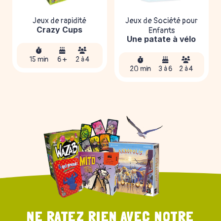
Jeux de rapidité
Jeux de Société pour
Crazy Cups
Enfants
Une patate à vélo
15 min
6 +
2 à 4
20 min
3 à 6
2 à 4
NE RATEZ RIEN AVEC NOTRE