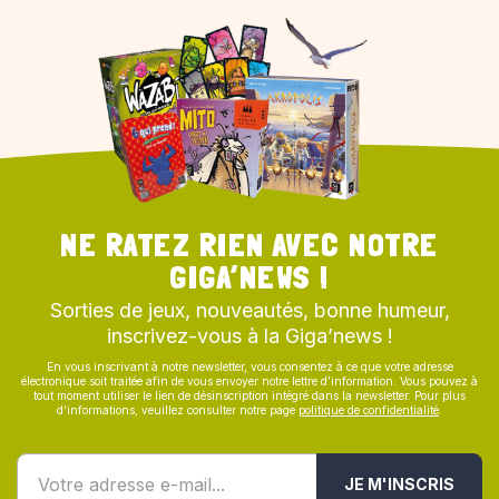
NE RATEZ RIEN AVEC NOTRE
GIGA’NEWS !
Sorties de jeux, nouveautés, bonne humeur,
inscrivez-vous à la Giga’news !
En vous inscrivant à notre newsletter, vous consentez à ce que votre adresse
électronique soit traitée afin de vous envoyer notre lettre d’information. Vous pouvez à
tout moment utiliser le lien de désinscription intégré dans la newsletter. Pour plus
d’informations, veuillez consulter notre page
politique de confidentialité
.
JE M'INSCRIS