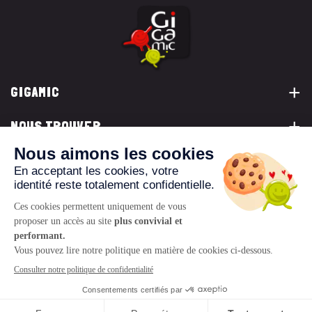
GIGAMIC
NOUS TROUVER
VOUS ÊTES...
NOUS CONTACTER
© 2026 www.gigamic.com
Mentions légales
Politique de confidentialité
CGV
Logo ukoo
Création