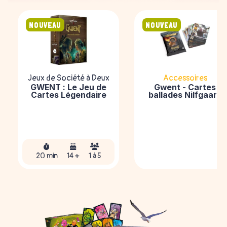
NOUVEAU
NOUVEAU
Jeux de Société à Deux
Accessoires
GWENT : Le Jeu de
Gwent - Cartes
Cartes Légendaire
ballades Nilfgaard
20 min
14 +
1 à 5