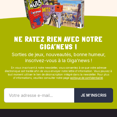
NE RATEZ RIEN AVEC NOTRE
GIGA’NEWS !
Sorties de jeux, nouveautés, bonne humeur,
inscrivez-vous à la Giga’news !
En vous inscrivant à notre newsletter, vous consentez à ce que votre adresse
électronique soit traitée afin de vous envoyer notre lettre d’information. Vous pouvez à
tout moment utiliser le lien de désinscription intégré dans la newsletter. Pour plus
d’informations, veuillez consulter notre page
politique de confidentialité
.
JE M'INSCRIS