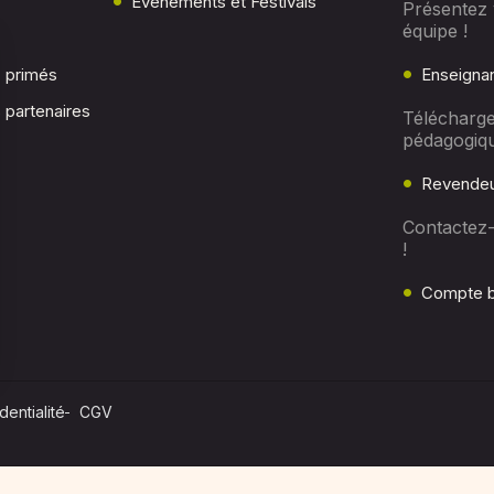
Evenements et Festivals
Présentez 
équipe !
c primés
Enseigna
 partenaires
Télécharge
pédagogiq
Revendeu
Contactez
!
Compte b
dentialité
CGV