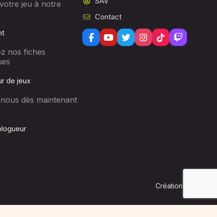
SAV
votre jeu à notre
Contact
nt
z nos fiches
ues
r de jeux
-nous dès maintenant
logueur
Lo
Création