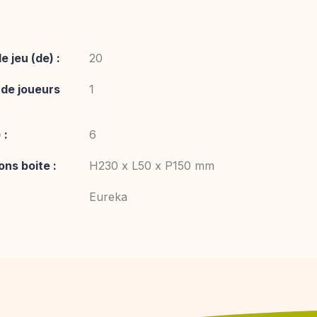
 jeu (de) :
20
de joueurs
1
 :
6
ns boite :
H230 x L50 x P150 mm
Eureka