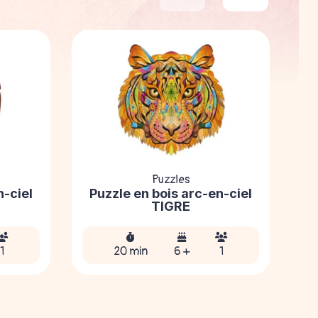
Puzzles
n-ciel
Puzzle en bois arc-en-ciel
P
TIGRE
1
20 min
6 +
1