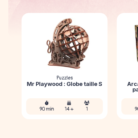
Puzzles
Mr Playwood : Globe taille S
Arc
p
90 min
14 +
1
9