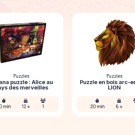
Puzzles
Puzzles
ana puzzle : Alice au
Puzzle en bois arc-e
ays des merveilles
LION
0 min
12 +
1
20 min
6 +