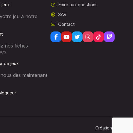
 jeux
Foire aux questions
SAV
votre jeu à notre
Contact
nt
z nos fiches
ues
r de jeux
-nous dès maintenant
logueur
Lo
Création