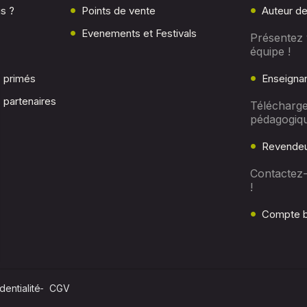
s ?
Points de vente
Auteur de
Evenements et Festivals
Présentez 
équipe !
c primés
Enseigna
 partenaires
Télécharge
pédagogiq
Revendeu
Contactez
!
Compte b
dentialité
CGV