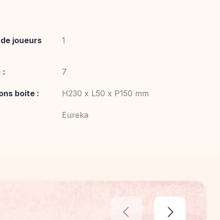
de joueurs
1
 :
7
ns boite :
H230 x L50 x P150 mm
Eureka