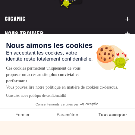
GIGAMIC
NOUS TROUVER
VOUS ÊTES...
NOUS CONTACTER
© 2026 www.gigamic.com
Mentions légales
Politique de confidentialité
CGV
Logo ukoo
Création