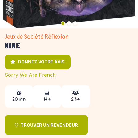
Jeux de Société Réflexion
NINE
DONNEZ VOTRE AVIS
Sorry We Are French
20 min
14 +
2 à 4
TROUVER UN REVENDEUR