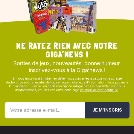
NE RATEZ RIEN AVEC NOTRE
GIGA’NEWS !
Sorties de jeux, nouveautés, bonne humeur,
inscrivez-vous à la Giga’news !
En vous inscrivant à notre newsletter, vous consentez à ce que votre adresse
électronique soit traitée afin de vous envoyer notre lettre d’information. Vous pouvez à
tout moment utiliser le lien de désinscription intégré dans la newsletter. Pour plus
d’informations, veuillez consulter notre page
politique de confidentialité
.
JE M'INSCRIS