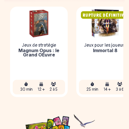
RUPTURE DÉFINITIVE
Jeux de stratégie
Jeux pour les joueurs
Magnum Opus : le
Immortal 8
Grand OEuvre
30 min
12 +
2 à 5
25 min
14 +
3 à 6