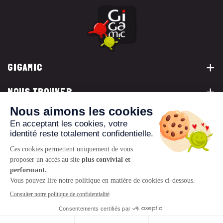
GIGAMIC
NOUS TROUVER
VOUS ÊTES...
NOUS CONTACTER
© 2026 www.gigamic.com
Mentions légales
Politique de confidentialité
CGV
Logo ukoo
Création