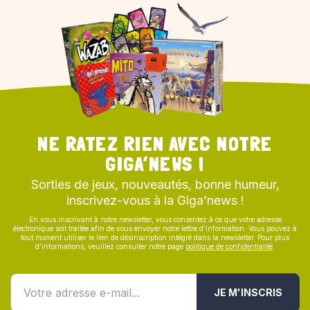
NE RATEZ RIEN AVEC NOTRE
GIGA’NEWS !
Sorties de jeux, nouveautés, bonne humeur,
inscrivez-vous à la Giga’news !
En vous inscrivant à notre newsletter, vous consentez à ce que votre adresse
électronique soit traitée afin de vous envoyer notre lettre d’information. Vous pouvez à
tout moment utiliser le lien de désinscription intégré dans la newsletter. Pour plus
d’informations, veuillez consulter notre page
politique de confidentialité
.
JE M'INSCRIS