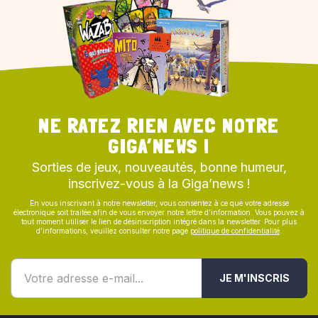
NE RATEZ RIEN AVEC NOTRE
GIGA’NEWS !
Sorties de jeux, nouveautés, bonne humeur,
inscrivez-vous à la Giga’news !
En vous inscrivant à notre newsletter, vous consentez à ce que votre adresse
électronique soit traitée afin de vous envoyer notre lettre d’information. Vous pouvez à
tout moment utiliser le lien de désinscription intégré dans la newsletter. Pour plus
d’informations, veuillez consulter notre page
politique de confidentialité
.
JE M'INSCRIS