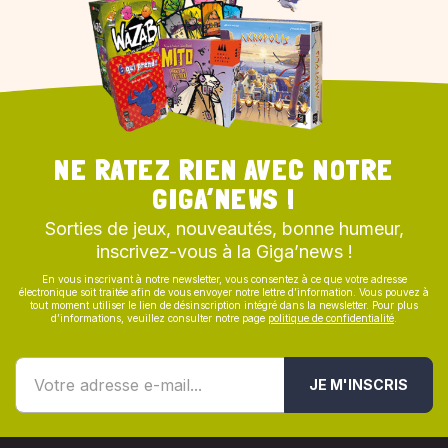
NE RATEZ RIEN AVEC NOTRE
GIGA’NEWS !
Sorties de jeux, nouveautés, bonne humeur,
inscrivez-vous à la Giga’news !
En vous inscrivant à notre newsletter, vous consentez à ce que votre adresse
électronique soit traitée afin de vous envoyer notre lettre d’information. Vous pouvez à
tout moment utiliser le lien de désinscription intégré dans la newsletter. Pour plus
d’informations, veuillez consulter notre page
politique de confidentialité
.
JE M'INSCRIS