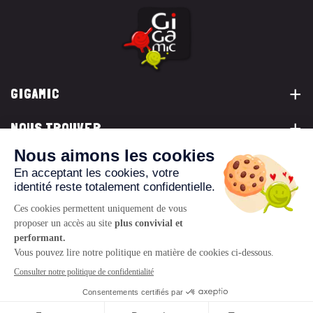
GIGAMIC
NOUS TROUVER
VOUS ÊTES...
NOUS CONTACTER
© 2026 www.gigamic.com
Mentions légales
Politique de confidentialité
CGV
Logo ukoo
Création