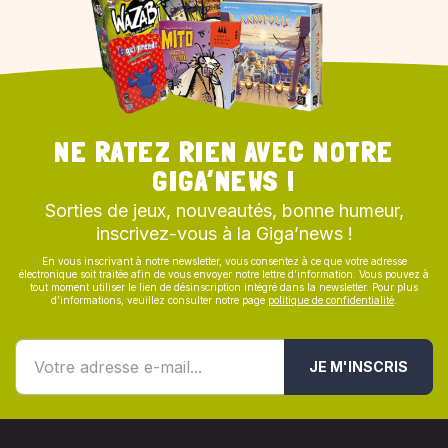
NE RATEZ RIEN AVEC NOTRE
GIGA’NEWS !
Sorties de jeux, nouveautés, bonne humeur,
inscrivez-vous à la Giga’news !
En vous inscrivant à notre newsletter, vous consentez à ce que votre adresse
électronique soit traitée afin de vous envoyer notre lettre d’information. Vous pouvez à
tout moment utiliser le lien de désinscription intégré dans la newsletter. Pour plus
d’informations, veuillez consulter notre page
politique de confidentialité
.
JE M'INSCRIS