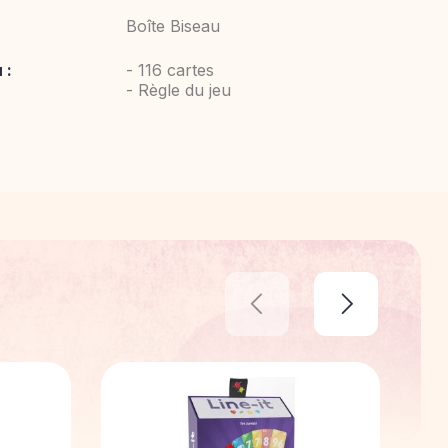
Boîte Biseau
 :
- 116 cartes
- Règle du jeu