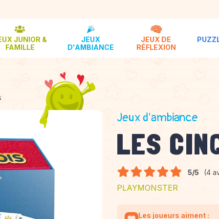
EUX JUNIOR &
JEUX
JEUX DE
PUZZL
FAMILLE
D'AMBIANCE
RÉFLEXION
s
Jeux d'ambiance
LES CIN
5/5
(4 a
PLAYMONSTER
Les joueurs aiment :