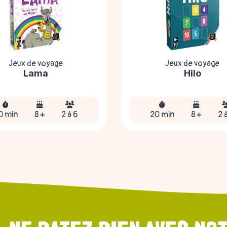
Jeux de voyage
Jeux de voyage
Lama
Hilo
0 min
8 +
2 à 6
20 min
8 +
2 