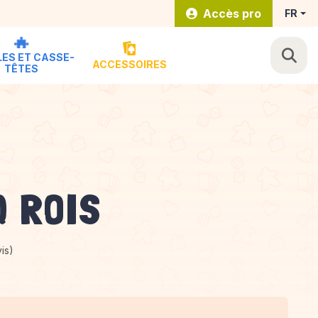
Accès pro
FR
ES ET CASSE-
ACCESSOIRES
TÊTES
Q ROIS
vis)