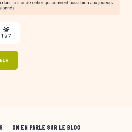
 dans le monde entier qui convient aussi bien aux joueurs
sionnés.
1 à 7
DEUR
S
ON EN PARLE SUR LE BLOG