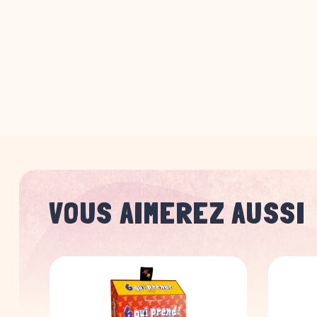
VOUS AIMEREZ AUSSI