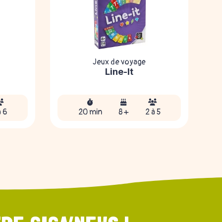
Jeux de voyage
Line-It
à 6
20 min
8 +
2 à 5