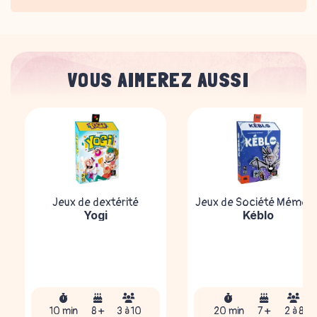
VOUS AIMEREZ AUSSI
Jeux de dextérité
Jeux de Société Mémoir
Yogi
Kéblo
10 min
8 +
3 à 10
20 min
7 +
2 à 8