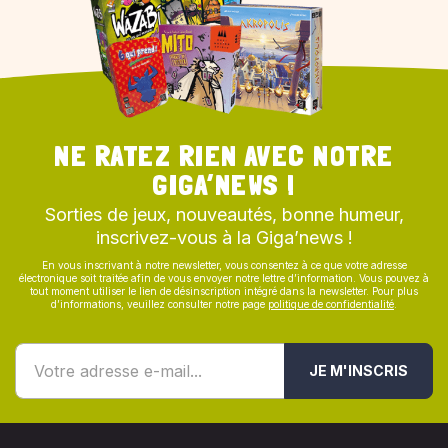
NE RATEZ RIEN AVEC NOTRE
GIGA’NEWS !
Sorties de jeux, nouveautés, bonne humeur,
inscrivez-vous à la Giga’news !
En vous inscrivant à notre newsletter, vous consentez à ce que votre adresse
électronique soit traitée afin de vous envoyer notre lettre d’information. Vous pouvez à
tout moment utiliser le lien de désinscription intégré dans la newsletter. Pour plus
d’informations, veuillez consulter notre page
politique de confidentialité
.
JE M'INSCRIS