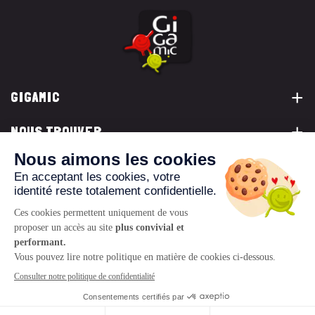
GIGAMIC
NOUS TROUVER
VOUS ÊTES...
NOUS CONTACTER
© 2026 www.gigamic.com
Mentions légales
Politique de confidentialité
CGV
Logo ukoo
Création