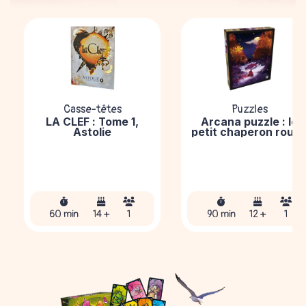
Casse-têtes
Puzzles
LA CLEF : Tome 1,
Arcana puzzle : le
Astolie
petit chaperon roug
60 min
14 +
1
90 min
12 +
1