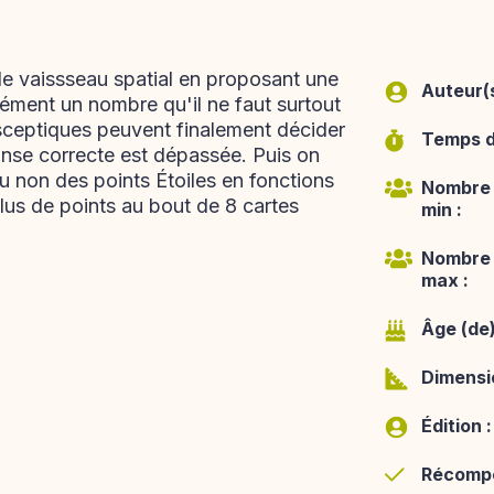
le vaissseau spatial en proposant une
Auteur(s
cément un nombre qu'il ne faut surtout
 sceptiques peuvent finalement décider
Temps de
onse correcte est dépassée. Puis on
u non des points Étoiles en fonctions
Nombre 
plus de points au bout de 8 cartes
min :
Nombre 
max :
Âge (de)
Dimensio
Édition :
Récompe