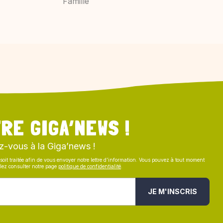
Famille
RE GIGA’NEWS !
z-vous à la Giga’news !
soit traitée afin de vous envoyer notre lettre d’information. Vous pouvez à tout moment
illez consulter notre page
politique de confidentialité
.
JE M'INSCRIS