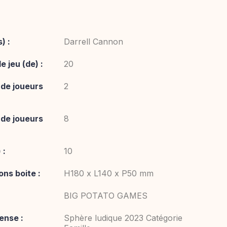
) :
Darrell Cannon
 jeu (de) :
20
de joueurs
2
de joueurs
8
 :
10
ns boite :
H180 x L140 x P50 mm
BIG POTATO GAMES
nse :
Sphère ludique 2023 Catégorie