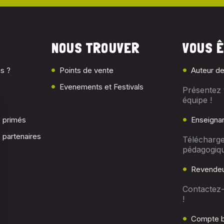
NOUS TROUVER
VOUS Ê
s ?
Points de vente
Auteur de
Evenements et Festivals
Présentez 
équipe !
c primés
Enseigna
 partenaires
Télécharge
pédagogiq
Revendeu
Contactez
!
Compte b