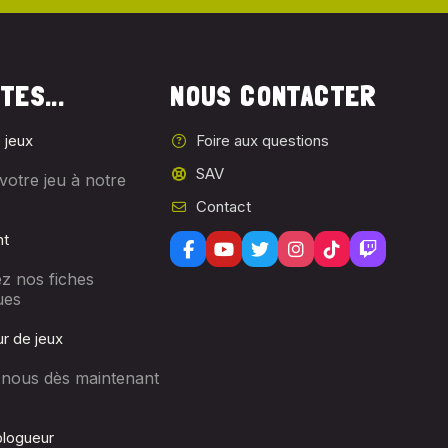
TES...
NOUS CONTACTER
 jeux
Foire aux questions
SAV
votre jeu à notre
Contact
nt
z nos fiches
ues
r de jeux
-nous dès maintenant
logueur