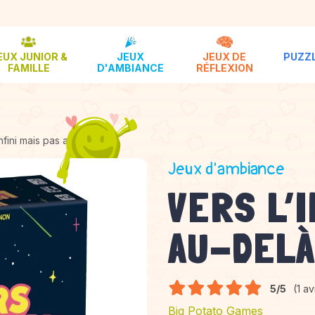
EUX JUNIOR &
JEUX
JEUX DE
PUZZL
FAMILLE
D'AMBIANCE
RÉFLEXION
infini mais pas au-delà
Jeux d'ambiance
VERS L’I
AU-DEL
5/5
(1 av
Big Potato Games