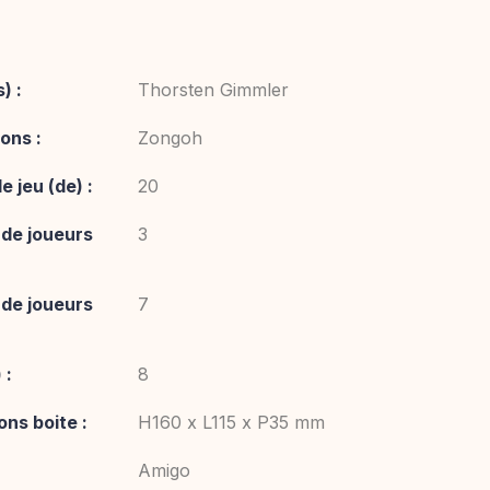
) :
Thorsten Gimmler
ions :
Zongoh
 jeu (de) :
20
de joueurs
3
de joueurs
7
 :
8
ns boite :
H160 x L115 x P35 mm
Amigo