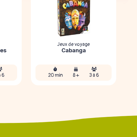
Jeux de voyage
J
ses
Cabanga
à 6
20 min
8 +
3 à 6