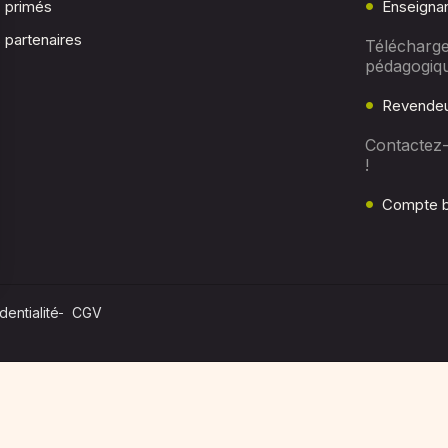
c primés
Enseigna
 partenaires
Télécharge
pédagogiq
Revendeu
Contactez
!
Compte b
dentialité
CGV