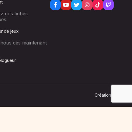
nt
z nos fiches
ues
r de jeux
-nous dès maintenant
logueur
Lo
Création