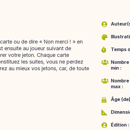
Auteur(s
Illustrat
 carte ou de dire « Non merci ! » en
st ensuite au joueur suivant de
Temps de
rer votre jeton. Chaque carte
nstituez les suites, vous ne perdez
Nombre 
min :
érez au mieux vos jetons, car, de toute
Nombre 
max :
Âge (de)
Dimensio
Édition :