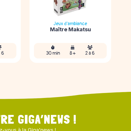
Jeux d'ambiance
Maître Makatsu
à 6
30 min
8 +
2 à 6
RE GIGA’NEWS !
z-vous à la Giga’news !