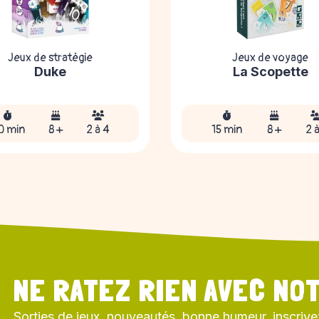
Jeux de stratégie
Jeux de voyage
Duke
La Scopette
0 min
8 +
2 à 4
15 min
8 +
2 
NE RATEZ RIEN AVEC NOT
Sorties de jeux, nouveautés, bonne humeur, inscrive