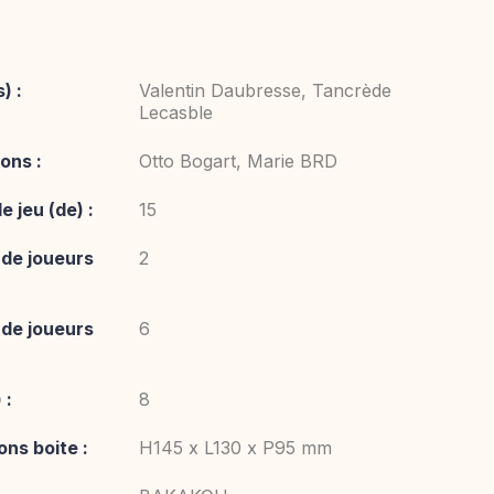
) :
Valentin Daubresse, Tancrède
Lecasble
ions :
Otto Bogart, Marie BRD
 jeu (de) :
15
de joueurs
2
de joueurs
6
 :
8
ns boite :
H145 x L130 x P95 mm