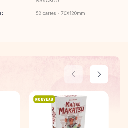
BAKAKOU
 :
52 cartes - 70X120mm
NOUVEAU
N