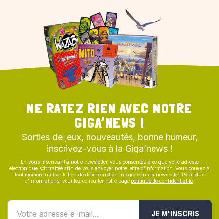
NE RATEZ RIEN AVEC NOTRE
GIGA’NEWS !
Sorties de jeux, nouveautés, bonne humeur,
inscrivez-vous à la Giga’news !
En vous inscrivant à notre newsletter, vous consentez à ce que votre adresse
électronique soit traitée afin de vous envoyer notre lettre d’information. Vous pouvez à
tout moment utiliser le lien de désinscription intégré dans la newsletter. Pour plus
d’informations, veuillez consulter notre page
politique de confidentialité
.
JE M'INSCRIS